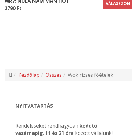
WR7: NUEA NAM MAN HOY
VÁLASSZON
2790 Ft
Kezdőlap
Összes
Wok rizses főételek
NYITVATARTÁS
Rendeléseket rendhagyóan
keddtől
vasárnapig
,
11 és 21 óra
között vállalunk!