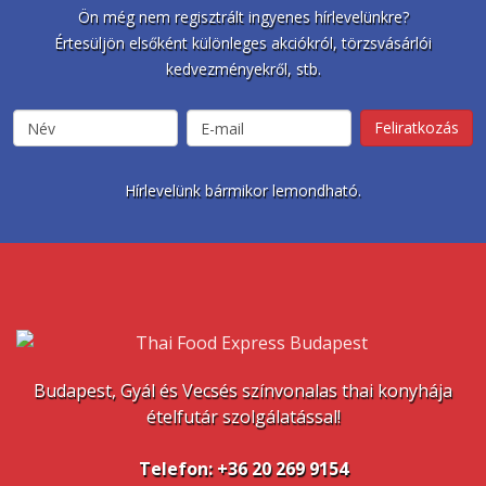
Ön még nem regisztrált ingyenes hírlevelünkre?
Értesüljön elsőként különleges akciókról, törzsvásárlói
kedvezményekről, stb.
Hírlevelünk bármikor lemondható.
Budapest, Gyál és Vecsés színvonalas thai konyhája
ételfutár szolgálatással!
Telefon: +36 20 269 9154