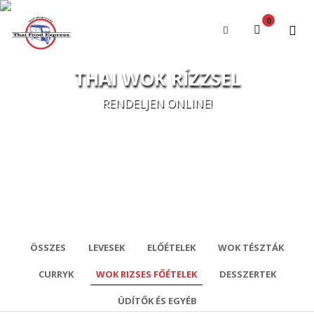
0
A kosár üres
THAI WOK RÍZZSEL
RENDELJEN ONLINE!
ÖSSZES
LEVESEK
ELŐÉTELEK
WOK TÉSZTÁK
CURRYK
WOK RIZSES FŐÉTELEK
DESSZERTEK
ÜDÍTŐK ÉS EGYÉB