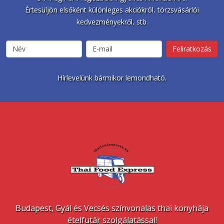
Értesüljön elsőként különleges akciókról, törzsvásárlói
kedvezményekről, stb.
Hírlevelünk bármikor lemondható.
Budapest, Gyál és Vecsés színvonalas thai konyhája
ételfutár szolgálatással!