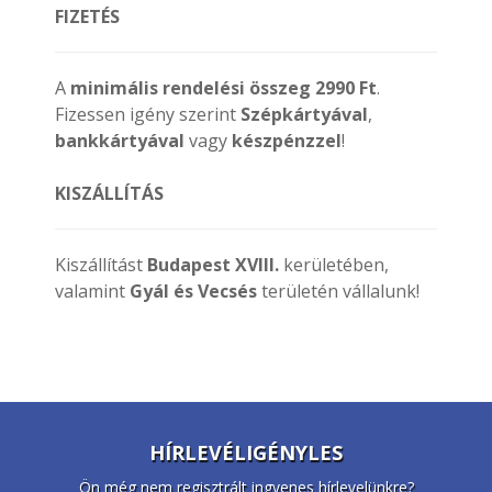
FIZETÉS
A
minimális rendelési összeg 2990 Ft
.
Fizessen igény szerint
Szépkártyával
,
bankkártyával
vagy
készpénzzel
!
KISZÁLLÍTÁS
Kiszállítást
Budapest XVIII.
kerületében,
valamint
Gyál és Vecsés
területén vállalunk!
HÍRLEVÉLIGÉNYLES
Ön még nem regisztrált ingyenes hírlevelünkre?