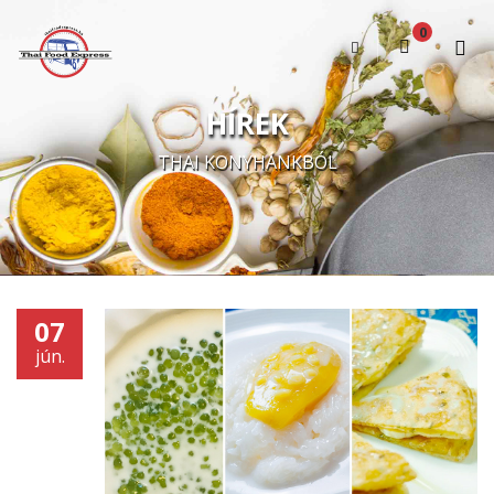
0
A kosár üres
HÍREK
THAI KONYHÁNKBÓL
07
jún.