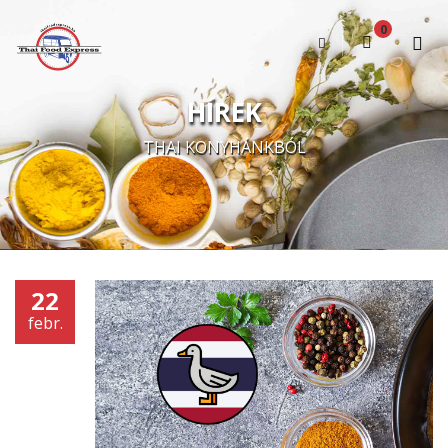
0
A kosár üres
HÍREK
THAI KONYHÁNKBÓL
22
febr.