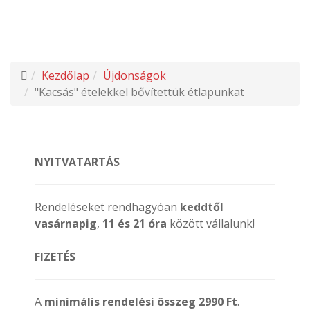
Kezdőlap
Újdonságok
"Kacsás" ételekkel bővítettük étlapunkat
NYITVATARTÁS
Rendeléseket rendhagyóan
keddtől
vasárnapig
,
11 és 21 óra
között vállalunk!
FIZETÉS
A
minimális rendelési összeg 2990 Ft
.