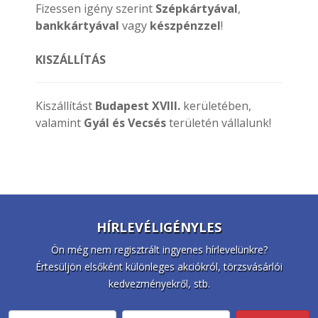
Fizessen igény szerint
Szépkártyával
,
bankkártyával
vagy
készpénzzel
!
KISZÁLLÍTÁS
Kiszállítást
Budapest XVIII.
kerületében,
valamint
Gyál és Vecsés
területén vállalunk!
HÍRLEVÉLIGÉNYLES
Ön még nem regisztrált ingyenes hírlevelünkre?
Értesüljön elsőként különleges akciókról, törzsvásárlói
kedvezményekről, stb.