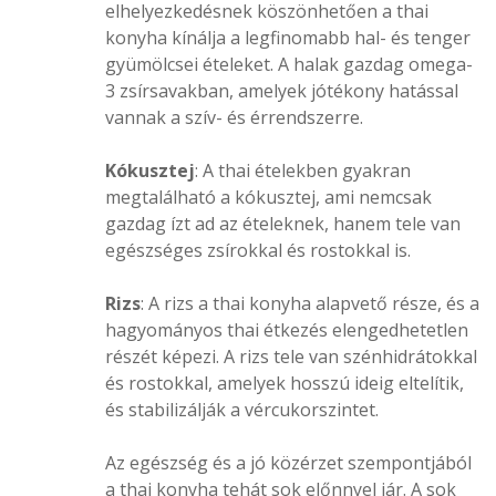
elhelyezkedésnek köszönhetően a thai
konyha kínálja a legfinomabb hal- és tenger
gyümölcsei ételeket. A halak gazdag omega-
3 zsírsavakban, amelyek jótékony hatással
vannak a szív- és érrendszerre.
Kókusztej
: A thai ételekben gyakran
megtalálható a kókusztej, ami nemcsak
gazdag ízt ad az ételeknek, hanem tele van
egészséges zsírokkal és rostokkal is.
Rizs
: A rizs a thai konyha alapvető része, és a
hagyományos thai étkezés elengedhetetlen
részét képezi. A rizs tele van szénhidrátokkal
és rostokkal, amelyek hosszú ideig eltelítik,
és stabilizálják a vércukorszintet.
Az egészség és a jó közérzet szempontjából
a thai konyha tehát sok előnnyel jár. A sok