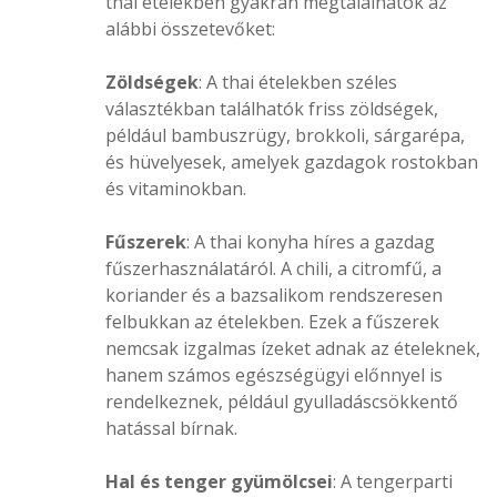
thai ételekben gyakran megtalálhatók az
alábbi összetevőket:
Zöldségek
: A thai ételekben széles
választékban találhatók friss zöldségek,
például bambuszrügy, brokkoli, sárgarépa,
és hüvelyesek, amelyek gazdagok rostokban
és vitaminokban.
Fűszerek
: A thai konyha híres a gazdag
fűszerhasználatáról. A chili, a citromfű, a
koriander és a bazsalikom rendszeresen
felbukkan az ételekben. Ezek a fűszerek
nemcsak izgalmas ízeket adnak az ételeknek,
hanem számos egészségügyi előnnyel is
rendelkeznek, például gyulladáscsökkentő
hatással bírnak.
Hal és tenger gyümölcsei
: A tengerparti