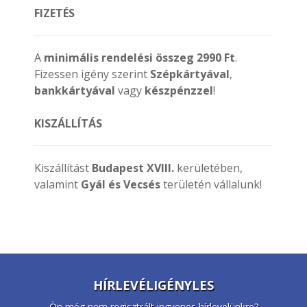
FIZETÉS
A
minimális rendelési összeg 2990 Ft
.
Fizessen igény szerint
Szépkártyával
,
bankkártyával
vagy
készpénzzel
!
KISZÁLLÍTÁS
Kiszállítást
Budapest XVIII.
kerületében,
valamint
Gyál és Vecsés
területén vállalunk!
HÍRLEVÉLIGÉNYLES
Ön még nem regisztrált ingyenes hírlevelünkre?