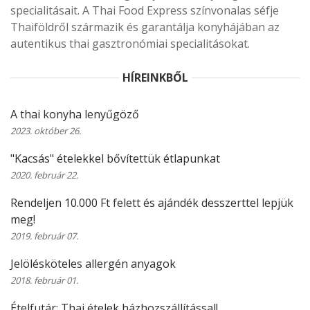
specialitásait. A Thai Food Express színvonalas séfje
Thaiföldről származik és garantálja konyhájában az
autentikus thai gasztronómiai specialitásokat.
HÍREINKBŐL
A thai konyha lenyűgöző
2023. október 26.
"Kacsás" ételekkel bővítettük étlapunkat
2020. február 22.
Rendeljen 10.000 Ft felett és ajándék desszerttel lepjük
meg!
2019. február 07.
Jelölésköteles allergén anyagok
2018. február 01.
Ételfutár: Thai ételek házhozszállítással!