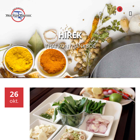
0
A kosár üres
HÍREK
THAI KONYHÁNKBÓL
26
okt.