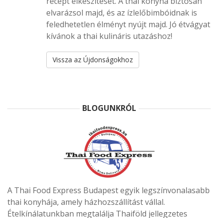
recept elkészítését. A thai konyha biztosan
elvarázsol majd, és az ízlelőbimbóidnak is
feledhetetlen élményt nyújt majd. Jó étvágyat
kívánok a thai kulináris utazáshoz!
Vissza az Újdonságokhoz
BLOGUNKRÓL
A Thai Food Express Budapest egyik legszínvonalasabb
thai konyhája, amely házhozszállítást vállal.
Ételkínálatunkban megtalálja Thaiföld jellegzetes