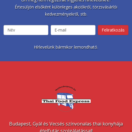
Értesüljön elsőként különleges akciókról, törzsvásárlói
kedvezményekről, stb.
Hírlevelünk bármikor lemondható.
Budapest, Gyál és Vecsés színvonalas thai konyhája
ételfutár szolgálatással!