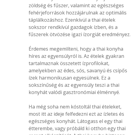
zöldség és fűszer, valamint az egészséges
fehérjeforrások hozzájárulnak az optimális
táplálkozáshoz. Ezenkívül a thai ételek
sokszor rendkívül gazdagok ízben, és a
fűszerek ötvözése igazi ízorgiát eredményez.
Érdemes megemlíteni, hogy a thai konyha
híres az egyensúlyról is. Az ételek gyakran
tartalmaznak összetett ízprofilokat,
amelyekben az édes, sós, savanyú és csípős
ízek harmonikusan egyesülnek. Ez a
sokszínűség és az egyensúly teszi a thai
konyhát valódi gasztronómiai élménnyé.
Ha még soha nem kóstoltál thai ételeket,
most itt az ideje felfedezni ezt az ízletes és
egészséges konyhát. Látogass el egy thai
étterembe, vagy próbáld ki otthon egy thai